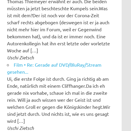
Thomas Thiemeyer erwähnt er auch. Die beiden
müssten ja jetzt beschteschte Kumpels sein.Was
ist mit dem?Der ist noch vor der Corona-Zeit
scharf rechts abgebogen (deswegen ist er ja auch
nicht mehr hier im Forum, weil er Gegenwind
bekommen hat), und da ist er immer noch. Eine
Autorenkollegin hat ihn erst letzte oder vorletzte
Woche auf […]
Uschi Zietsch
Film • Re: Gerade auf DVD/BluRay/Stream
gesehen...
Ui, die erste Folge ist durch. Ging ja richtig ab am
Ende, natürlich mit einem Cliffhanger.Da ich eh
gerade nix vorhabe, schaue ich mal in die zweite
rein. Will ja auch wissen wer der Geist ist und
welchen Groll er gegen die Königskinder hegt.Wir
sind jetzt durch. Und nichts ist, wie es uns gesagt
wird […]
Uschi Zietsch