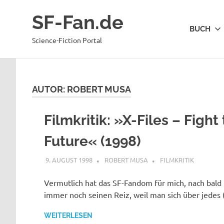
Zum
SF-Fan.de
Inhalt
BUCH
springen
Science-Fiction Portal
AUTOR:
ROBERT MUSA
Filmkritik: »X-Files – Fight
Future« (1998)
9. AUGUST 1998
ROBERT MUSA
FILMKRITIK
Vermutlich hat das SF-Fandom für mich, nach bald
immer noch seinen Reiz, weil man sich über jedes 
WEITERLESEN