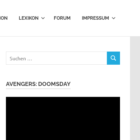
ION
LEXIKON
FORUM
IMPRESSUM
Suchen
SUCHEN
nach:
AVENGERS: DOOMSDAY
Video-
Player