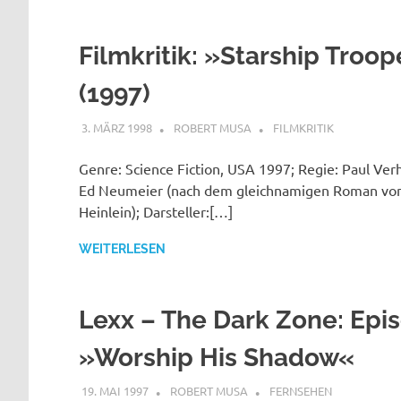
Filmkritik: »Starship Troo
(1997)
3. MÄRZ 1998
ROBERT MUSA
FILMKRITIK
Genre: Science Fiction, USA 1997; Regie: Paul Ver
Ed Neumeier (nach dem gleichnamigen Roman von
Heinlein); Darsteller:[…]
WEITERLESEN
Lexx – The Dark Zone: Epi
»Worship His Shadow«
19. MAI 1997
ROBERT MUSA
FERNSEHEN