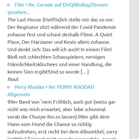
Film • Re: Gerade auf DVD/BluRay/Stream
gesehen...
The Last House (Netflix)Ich stelle mir das so vor:
Der Regisseur sitzt während der Covid-Pandemie
zuhause fest und schaut deshalb Filme. A Quiet
Place, Der Marsianer und Kevin allein zuhause.
Und denkt sich: Das will ich auch! In einem Film!
Bloß mit schlechten Schauspielern, nervigen
Männlichkeitsklischees und einer Handlung, die
keinen Sinn ergibt!Und so wurde […]
Naut
Perry Rhodan • Re: PERRY RHODAN
Allgemein
99er Band von 'nem Fröhlich, auch gut (weiss gar
nicht was mich erwartet, aber lobe schonmal
vorab die Chuzpe ihn zu lassen).98er gibt dem
Mann vom Mond die Chance so richtig
aufzudrehen, erst recht bei dem Albumtitel, sorry
Hefttitel.Triggert mich gerade ganz schön, gerade