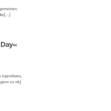
ungemeinen
 die[…]
 Day«
s irgendwen,
ngen« zu »IQ