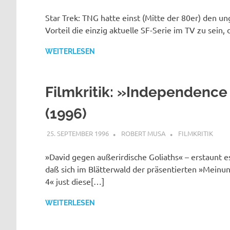
Star Trek: TNG hatte einst (Mitte der 80er) den 
Vorteil die einzig aktuelle SF-Serie im TV zu sein,
WEITERLESEN
Filmkritik: »Independence
(1996)
25. SEPTEMBER 1996
ROBERT MUSA
FILMKRITIK
»David gegen außerirdische Goliaths« – erstaunt e
daß sich im Blätterwald der präsentierten »Meinu
4« just diese[…]
WEITERLESEN