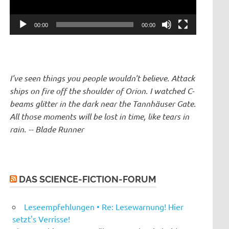
00:00
00:00
I've seen things you people wouldn't believe. Attack
ships on fire off the shoulder of Orion. I watched C-
beams glitter in the dark near the Tannhäuser Gate.
All those moments will be lost in time, like tears in
rain. -- Blade Runner
DAS SCIENCE-FICTION-FORUM
Leseempfehlungen • Re: Lesewarnung! Hier
setzt's Verrisse!