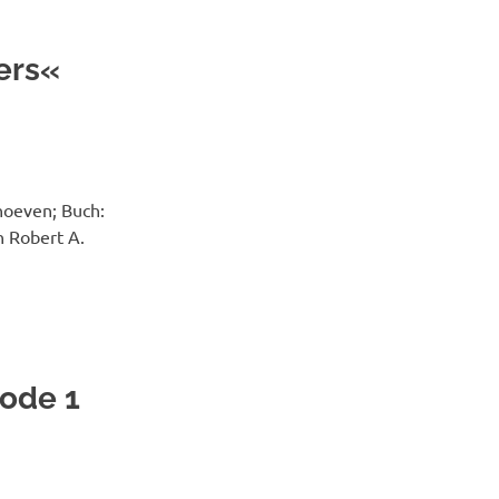
pers«
hoeven; Buch:
 Robert A.
sode 1