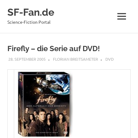
Zum
SF-Fan.de
Inhalt
springen
MENÜ
Science-Fiction Portal
Firefly – die Serie auf DVD!
28. SEPTEMBER 2005
FLORIAN BREITSAMETER
DVD