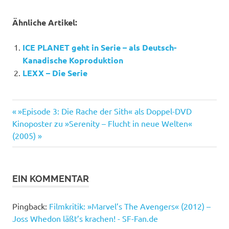
Ähnliche Artikel:
ICE PLANET geht in Serie – als Deutsch-
Kanadische Koproduktion
LEXX – Die Serie
Firefly
Vorheriger
Beitragsnavigation
»Episode 3: Die Rache der Sith« als Doppel-DVD
Joss
Nächster
Beitrag:
Kinoposter zu »Serenity – Flucht in neue Welten«
Whedon
Beitrag:
(2005)
Serenity
EIN KOMMENTAR
Pingback:
Filmkritik: »Marvel’s The Avengers« (2012) –
Joss Whedon läßt’s krachen! - SF-Fan.de