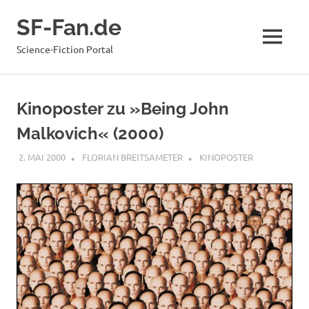
Zum
SF-Fan.de
Inhalt
springen
MENÜ
Science-Fiction Portal
Kinoposter zu »Being John
Malkovich« (2000)
2. MAI 2000
FLORIAN BREITSAMETER
KINOPOSTER