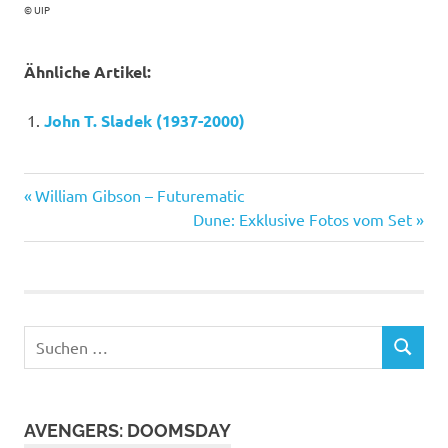
© UIP
Ähnliche Artikel:
John T. Sladek (1937-2000)
Cusack
Vorheriger
Beitragsnavigation
William Gibson – Futurematic
Diaz
Beitrag:
Nächster
Dune: Exklusive Fotos vom Set
Beitrag:
Jonez
Kaufman
Malkovich
Suchen
SUCHEN
nach:
AVENGERS: DOOMSDAY