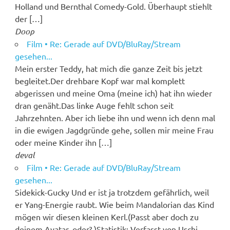
Holland und Bernthal Comedy-Gold. Überhaupt stiehlt
der […]
Doop
Film • Re: Gerade auf DVD/BluRay/Stream
gesehen...
Mein erster Teddy, hat mich die ganze Zeit bis jetzt
begleitet.Der drehbare Kopf war mal komplett
abgerissen und meine Oma (meine ich) hat ihn wieder
dran genäht.Das linke Auge fehlt schon seit
Jahrzehnten. Aber ich liebe ihn und wenn ich denn mal
in die ewigen Jagdgründe gehe, sollen mir meine Frau
oder meine Kinder ihn […]
deval
Film • Re: Gerade auf DVD/BluRay/Stream
gesehen...
Sidekick-Gucky Und er ist ja trotzdem gefährlich, weil
er Yang-Energie raubt. Wie beim Mandalorian das Kind
mögen wir diesen kleinen Kerl.(Passt aber doch zu
deinem Avatar, oder? )Statistik: Verfasst von Uschi