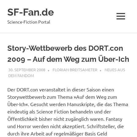
Zum
SF-Fan.de
Inhalt
springen
MENÜ
Science-Fiction Portal
Story-Wettbewerb des DORT.con
2009 – Auf dem Weg zum Über-Ich
30. SEPTEMBER 2008
FLORIAN BREITSAMETER
NEUES AUS
DEM FANDOM
Der DORT.con veranstaltet in dieser Saison einen
Storywettbewerb zum Thema »Auf dem Weg zum
Über-Ich«. Gesucht werden Manuskripte, die das Thema
eindeutig als Science Fiction behandeln und der
Öffentlichkeit bisher nicht zugänglich waren. Fantasy
und Horror werden nicht akzeptiert. Schriftsteller, die
durch ihre Arbeit auf regelmäßiger Basis Geld