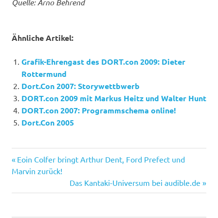
Quelle: Arno Behrend
Ähnliche Artikel:
Grafik-Ehrengast des DORT.con 2009: Dieter
Rottermund
Dort.Con 2007: Storywettbwerb
DORT.con 2009 mit Markus Heitz und Walter Hunt
DORT.con 2007: Programmschema online!
Dort.Con 2005
Dort.con
Vorheriger
Beitragsnavigation
Eoin Colfer bringt Arthur Dent, Ford Prefect und
Beitrag:
Marvin zurück!
Nächster
Das Kantaki-Universum bei audible.de
Beitrag: