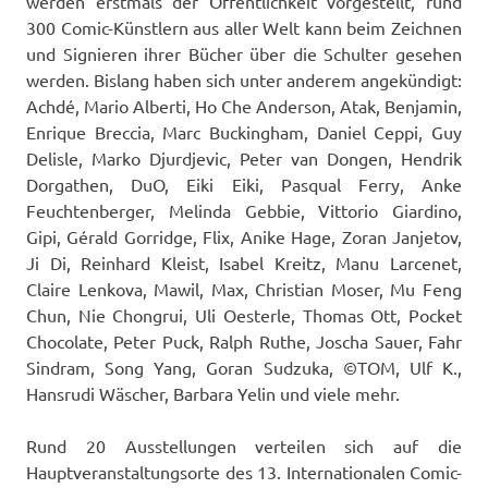
werden erstmals der Öffentlichkeit vorgestellt, rund
300 Comic-Künstlern aus aller Welt kann beim Zeichnen
und Signieren ihrer Bücher über die Schulter gesehen
werden. Bislang haben sich unter anderem angekündigt:
Achdé, Mario Alberti, Ho Che Anderson, Atak, Benjamin,
Enrique Breccia, Marc Buckingham, Daniel Ceppi, Guy
Delisle, Marko Djurdjevic, Peter van Dongen, Hendrik
Dorgathen, DuO, Eiki Eiki, Pasqual Ferry, Anke
Feuchtenberger, Melinda Gebbie, Vittorio Giardino,
Gipi, Gérald Gorridge, Flix, Anike Hage, Zoran Janjetov,
Ji Di, Reinhard Kleist, Isabel Kreitz, Manu Larcenet,
Claire Lenkova, Mawil, Max, Christian Moser, Mu Feng
Chun, Nie Chongrui, Uli Oesterle, Thomas Ott, Pocket
Chocolate, Peter Puck, Ralph Ruthe, Joscha Sauer, Fahr
Sindram, Song Yang, Goran Sudzuka, ©TOM, Ulf K.,
Hansrudi Wäscher, Barbara Yelin und viele mehr.
Rund 20 Ausstellungen verteilen sich auf die
Hauptveranstaltungsorte des 13. Internationalen Comic-