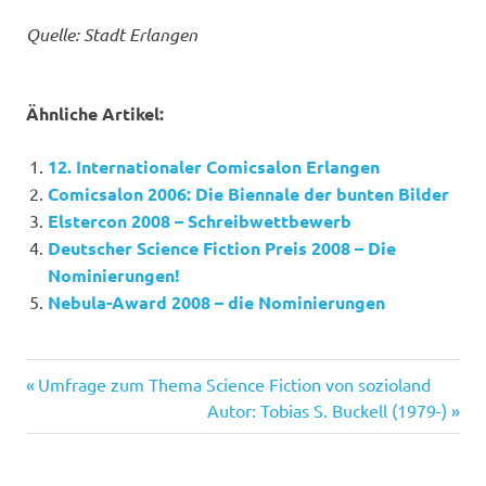
Quelle: Stadt Erlangen
Ähnliche Artikel:
12. Internationaler Comicsalon Erlangen
Comicsalon 2006: Die Biennale der bunten Bilder
Elstercon 2008 – Schreibwettbewerb
Deutscher Science Fiction Preis 2008 – Die
Nominierungen!
Nebula-Award 2008 – die Nominierungen
Comicsalon
Vorheriger
Beitragsnavigation
Umfrage zum Thema Science Fiction von sozioland
Erlangen
Beitrag:
Nächster
Autor: Tobias S. Buckell (1979-)
Beitrag: