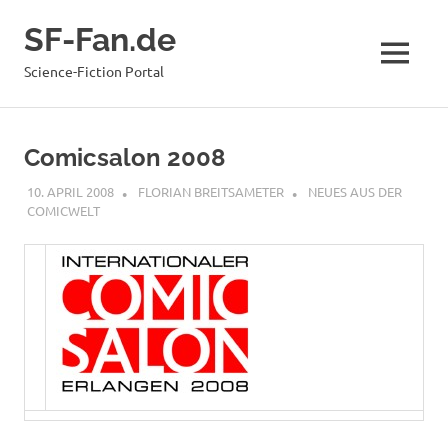
Zum
SF-Fan.de
Inhalt
springen
MENÜ
Science-Fiction Portal
Comicsalon 2008
10. APRIL 2008
FLORIAN BREITSAMETER
NEUES AUS DER
COMICWELT