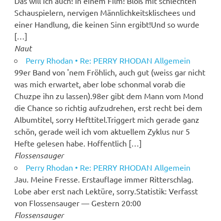
Das will ich auch! In einem Film! Bloß mit schlechten
Schauspielern, nervigen Männlichkeitsklischees und
einer Handlung, die keinen Sinn ergibt!Und so wurde
[…]
Naut
Perry Rhodan • Re: PERRY RHODAN Allgemein
99er Band von 'nem Fröhlich, auch gut (weiss gar nicht
was mich erwartet, aber lobe schonmal vorab die
Chuzpe ihn zu lassen).98er gibt dem Mann vom Mond
die Chance so richtig aufzudrehen, erst recht bei dem
Albumtitel, sorry Hefttitel.Triggert mich gerade ganz
schön, gerade weil ich vom aktuellem Zyklus nur 5
Hefte gelesen habe. Hoffentlich […]
Flossensauger
Perry Rhodan • Re: PERRY RHODAN Allgemein
Jau. Meine Fresse. Erstauflage immer Ritterschlag.
Lobe aber erst nach Lektüre, sorry.Statistik: Verfasst
von Flossensauger — Gestern 20:00
Flossensauger