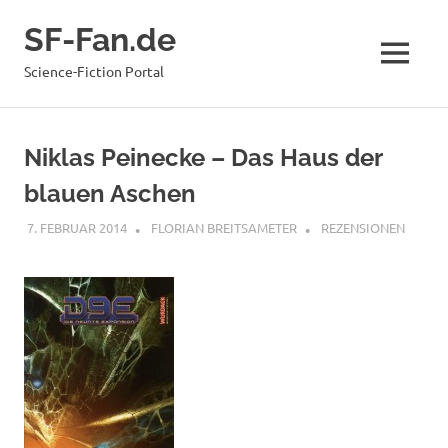
Zum
SF-Fan.de
Inhalt
springen
MENÜ
Science-Fiction Portal
Niklas Peinecke – Das Haus der
blauen Aschen
7. FEBRUAR 2014
FLORIAN BREITSAMETER
REZENSIONEN