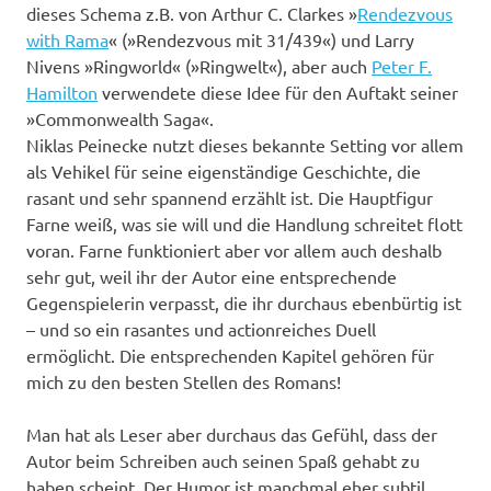
dieses Schema z.B. von Arthur C. Clarkes »
Rendezvous
with Rama
« (»Rendezvous mit 31/439«) und Larry
Nivens »Ringworld« (»Ringwelt«), aber auch
Peter F.
Hamilton
verwendete diese Idee für den Auftakt seiner
»Commonwealth Saga«.
Niklas Peinecke nutzt dieses bekannte Setting vor allem
als Vehikel für seine eigenständige Geschichte, die
rasant und sehr spannend erzählt ist. Die Hauptfigur
Farne weiß, was sie will und die Handlung schreitet flott
voran. Farne funktioniert aber vor allem auch deshalb
sehr gut, weil ihr der Autor eine entsprechende
Gegenspielerin verpasst, die ihr durchaus ebenbürtig ist
– und so ein rasantes und actionreiches Duell
ermöglicht. Die entsprechenden Kapitel gehören für
mich zu den besten Stellen des Romans!
Man hat als Leser aber durchaus das Gefühl, dass der
Autor beim Schreiben auch seinen Spaß gehabt zu
haben scheint. Der Humor ist manchmal eher subtil