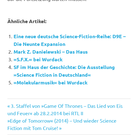
Ähnliche Artikel:
Eine neue deutsche Science-Fiction-Reihe: D9E –
Die Neunte Expansion
Mark Z. Danielewski – Das Haus
»S.F.X.« bei Wurdack
SF im Haus der Geschichte: Die Ausstellung
»Science Fiction in Deutschland«
»Molekularmusik« bei Wurdack
D9E
Vorheriger
Beitragsnavigation
3. Staffel von »Game Of Thrones – Das Lied von Eis
Das
Beitrag:
und Feuer« ab 28.2.2014 bei RTL II
Haus
Nächster
»Edge of Tomorrow« (2014) – Und wieder Science
der
Beitrag:
Fiction mit Tom Cruise!
blauen
Aschen