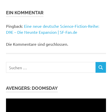
Die
EIN KOMMENTAR
neunte
Expansion
Niklas
Pingback:
Eine neue deutsche Science-Fiction-Reihe:
Peinecke
D9E – Die Neunte Expansion | SF-Fan.de
Wurdack-
Verlag
Die Kommentare sind geschlossen.
Suchen
SUCHEN
nach:
AVENGERS: DOOMSDAY
Video-
Player