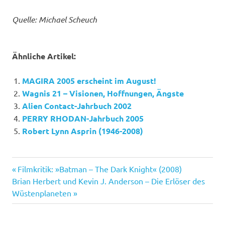
Quelle: Michael Scheuch
Ähnliche Artikel:
MAGIRA 2005 erscheint im August!
Wagnis 21 – Visionen, Hoffnungen, Ängste
Alien Contact-Jahrbuch 2002
PERRY RHODAN-Jahrbuch 2005
Robert Lynn Asprin (1946-2008)
Magira
Vorheriger
Beitragsnavigation
Filmkritik: »Batman – The Dark Knight« (2008)
Nächster
Beitrag:
Brian Herbert und Kevin J. Anderson – Die Erlöser des
Beitrag:
Wüstenplaneten