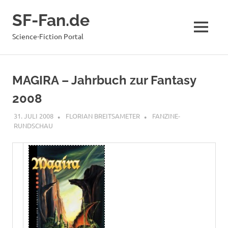
Zum
SF-Fan.de
Inhalt
springen
MENÜ
Science-Fiction Portal
MAGIRA – Jahrbuch zur Fantasy
2008
31. JULI 2008
FLORIAN BREITSAMETER
FANZINE-
RUNDSCHAU