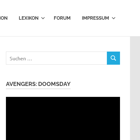
ION
LEXIKON
FORUM
IMPRESSUM
Suchen
SUCHEN
nach:
AVENGERS: DOOMSDAY
Video-
Player