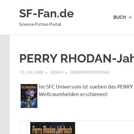
Zum
SF-Fan.de
Inhalt
BUCH
springen
Science-Fiction Portal
PERRY RHODAN-Jah
12. JULI 2006
ADMIN
FANZINE-RUNDSCHAU
Im SFC Universum ist soeben das PERRY
Weltraumhelden erschienen!