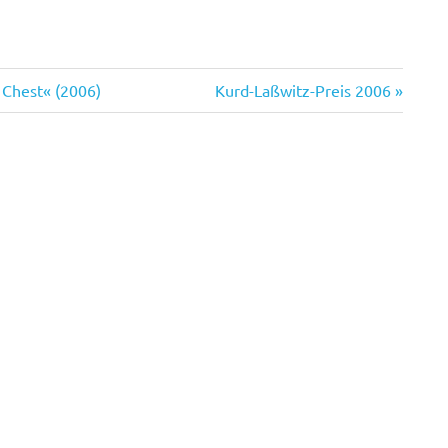
Nächster
 Chest« (2006)
Kurd-Laßwitz-Preis 2006
Beitrag: