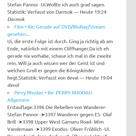
Stefan Pannor -Ui.Wollte ich auch grad sagen.
Statistik: Verfasst von Darmok — Heute 19:24
Darmok
Film • Re: Gerade auf DVD/BluRay/Stream
gesehen...
Ui, die erste Folge ist durch. Ging ja richtig ab am
Ende, natürlich mit einem Cliffhanger.Da ich eh
gerade nix vorhabe, schaue ich mal in die zweite
rein. Will ja auch wissen wer der Geist ist und
welchen Groll er gegen die Königskinder
hegt.Statistik: Verfasst von deval — Heute 19:04
deval
Perry Rhodan • Re: PERRY RHODAN
Allgemein
Erstauflage:3396 Die Rebellen von Wanderer-
Stefan Pannor -➤︎3397 Wanderer gegen ES- Olaf
Brill -➤︎3398 Upper West Garnaru Road- Wim
Vandemaan -➤︎3399 Exodus- Oliver Fröhlich -Ui.
Da werde ich dann doch noch öfter mal aktuell