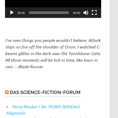
00:00
00:00
I've seen things you people wouldn't believe. Attack
ships on fire off the shoulder of Orion. I watched C-
beams glitter in the dark near the Tannhäuser Gate.
All those moments will be lost in time, like tears in
rain. -- Blade Runner
DAS SCIENCE-FICTION-FORUM
Perry Rhodan • Re: PERRY RHODAN
Allgemein