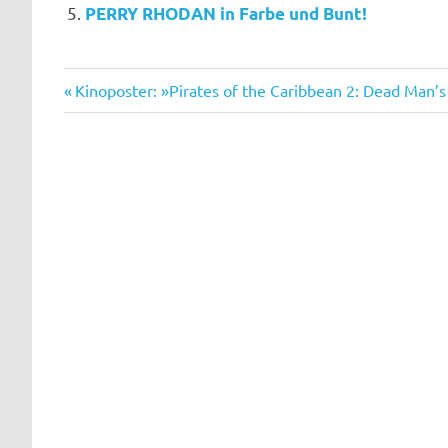
PERRY RHODAN in Farbe und Bunt!
Jahrbuch
Vorheriger
Beitragsnavigation
Kinoposter: »Pirates of the Caribbean 2: Dead Man’s
SFCU
Beitrag: