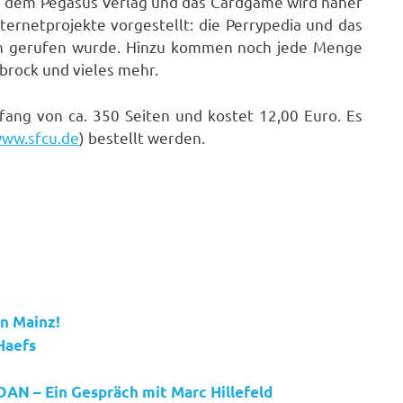
us dem Pegasus Verlag und das Cardgame wird näher
ernetprojekte vorgestellt: die Perrypedia und das
ben gerufen wurde. Hinzu kommen noch jede Menge
brock und vieles mehr.
ang von ca. 350 Seiten und kostet 12,00 Euro. Es
ww.sfcu.de
) bestellt werden.
n Mainz!
Haefs
AN – Ein Gespräch mit Marc Hillefeld