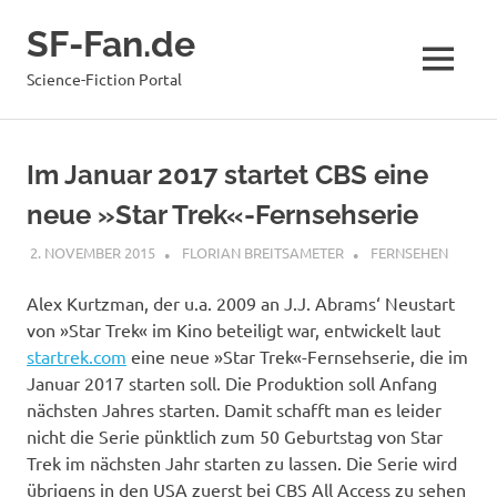
Zum
SF-Fan.de
Inhalt
springen
MENÜ
Science-Fiction Portal
Im Januar 2017 startet CBS eine
neue »Star Trek«-Fernsehserie
2. NOVEMBER 2015
FLORIAN BREITSAMETER
FERNSEHEN
Alex Kurtzman, der u.a. 2009 an J.J. Abrams‘ Neustart
von »Star Trek« im Kino beteiligt war, entwickelt laut
startrek.com
eine neue »Star Trek«-Fernsehserie, die im
Januar 2017 starten soll. Die Produktion soll Anfang
nächsten Jahres starten. Damit schafft man es leider
nicht die Serie pünktlich zum 50 Geburtstag von Star
Trek im nächsten Jahr starten zu lassen. Die Serie wird
übrigens in den USA zuerst bei CBS All Access zu sehen