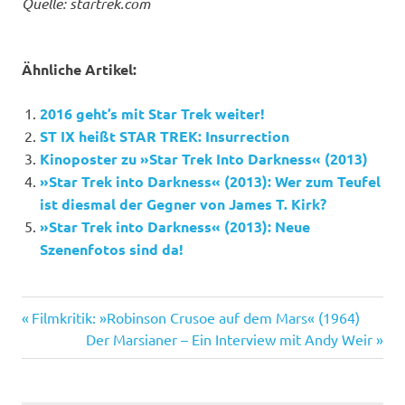
Quelle: startrek.com
Ähnliche Artikel:
2016 geht’s mit Star Trek weiter!
ST IX heißt STAR TREK: Insurrection
Kinoposter zu »Star Trek Into Darkness« (2013)
»Star Trek into Darkness« (2013): Wer zum Teufel
ist diesmal der Gegner von James T. Kirk?
»Star Trek into Darkness« (2013): Neue
Szenenfotos sind da!
Alex
Vorheriger
Beitragsnavigation
Filmkritik: »Robinson Crusoe auf dem Mars« (1964)
Kurtzman
Beitrag:
Nächster
Der Marsianer – Ein Interview mit Andy Weir
Star
Beitrag:
Trek