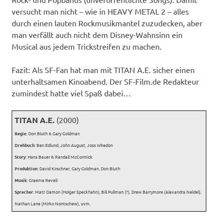
versucht man nicht – wie in HEAVY METAL 2 – alles
durch einen lauten Rockmusikmantel zuzudecken, aber
man verfällt auch nicht dem Disney-Wahnsinn ein
Musical aus jedem Trickstreifen zu machen.
Fazit: Als SF-Fan hat man mit TITAN A.E. sicher einen
unterhaltsamen Kinoabend. Der SF-Film.de Redakteur
zumindest hatte viel Spaß dabei…
TITAN A.E.
(2000)
Regie
: Don Bluth & Gary Goldman
Drehbuch
: Ben Edlund, John August, Joss Whedon
Story
: Hans Bauer & Randall McCormick
Produktion
: David Kirschner, Gary Goldman, Don Bluth
Musik
: Graeme Revell
Sprecher
: Matt Damon (Holger Speckhahn), Bill Pullman (?), Drew Barrymore (Alexandra Neldel),
Nathan Lane (Mirko Nontschew), uvm.