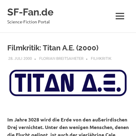
Zum
SF-Fan.de
Inhalt
springen
MENÜ
Science-Fiction Portal
Filmkritik: Titan A.E. (2000)
28. JULI 2000
FLORIAN BREITSAMETER
FILMKRITIK
Im Jahre 3028 wird die Erde von den außerirdischen
Drej vernichtet. Unter den wenigen Menschen, denen
die Flucht gelingt, ist auch der vierjährige Cale,