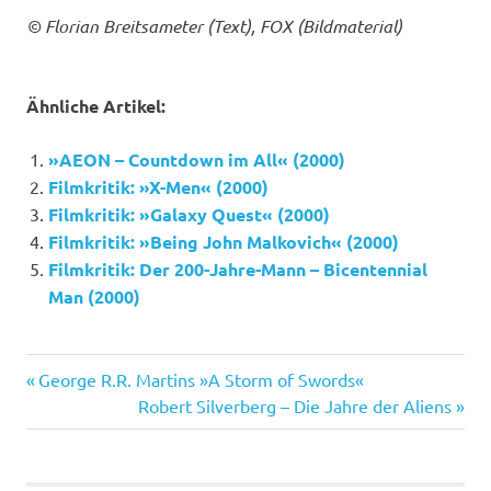
© Florian Breitsameter (Text), FOX (Bildmaterial)
Ähnliche Artikel:
»AEON – Countdown im All« (2000)
Filmkritik: »X-Men« (2000)
Filmkritik: »Galaxy Quest« (2000)
Filmkritik: »Being John Malkovich« (2000)
Filmkritik: Der 200-Jahre-Mann – Bicentennial
Man (2000)
Titan
Vorheriger
Beitragsnavigation
George R.R. Martins »A Storm of Swords«
Beitrag:
Nächster
Robert Silverberg – Die Jahre der Aliens
Beitrag: